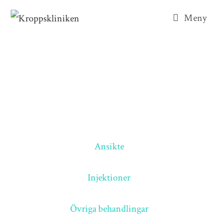
Meny
Våra ansiktsbehandlingar.
Vi har den rätta behandlingen för just dig!
Ansikte
Injektioner
Övriga behandlingar